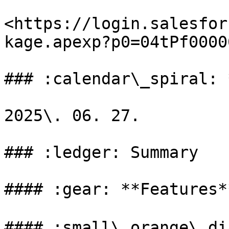
<https://login.salesfor
kage.apexp?p0=04tPf0000
### :calendar\_spiral: 
2025\. 06. 27.

### :ledger: Summary

#### :gear: **Features**
#### :small\_orange\_