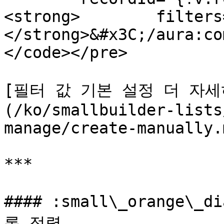
<strong>        filters
</strong>&#x3C;/aura:co
</code></pre>

[필터 값 기본 설정 더 자세
(/ko/smallbuilder-lists
manage/create-manually.
***

#### :small\_orange\_
록 정렬
