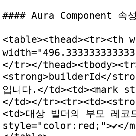
#### Aura Component 속성
<table><thead><tr><th 
width="496.3333333333
</tr></thead><tbody><tr
<strong>builderId</st
입니다.</td><td><mark sty
</td></tr><tr><td><stro
<td>대상 빌더의 부모 레코드 I
style="color:red;">✔️</