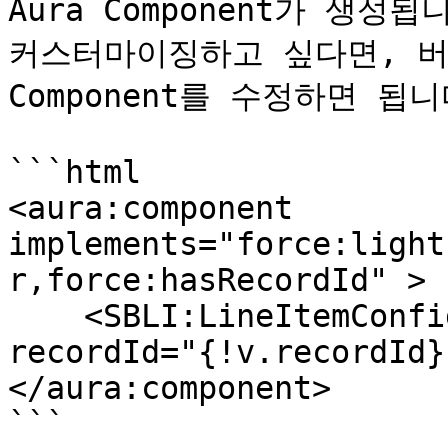
Aura Component가 생성
커스터마이징하고 싶다면, 버튼
Component를 수정하면 됩니다
```html

<aura:component 
implements="force:light
r,force:hasRecordId" >  
    <SBLI:LineItemConfigurator builderId="XXX..." 
recordId="{!v.recordId}"
</aura:component>

```
