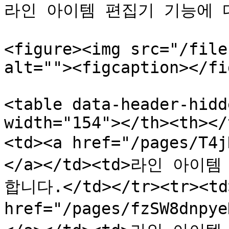
라인 아이템 편집기 기능에 
<figure><img src="/file
alt=""><figcaption></fi
<table data-header-hidd
width="154"></th><th></
<td><a href="/pages/T
</a></td><td>라인 아
합니다.</td></tr><tr><td>
href="/pages/fzSW8dnp