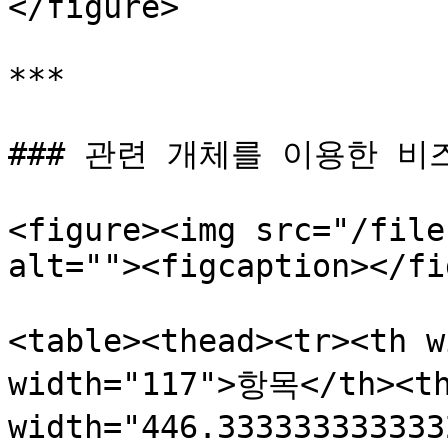
</figure>

***

### 관련 개체를 이용한 비
<figure><img src="/file
alt=""><figcaption></fi
<table><thead><tr><th 
width="117">항목</th><th
width="446.3333333333