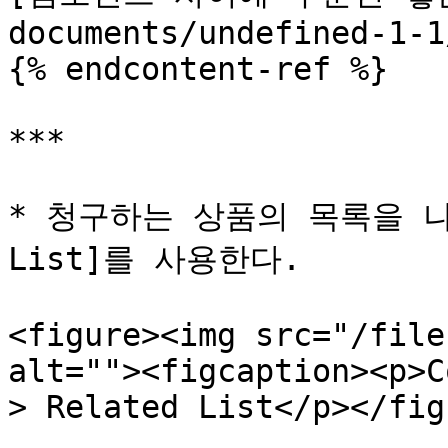
documents/undefined-1-1
{% endcontent-ref %}

***

* 청구하는 상품의 목록을 나타
List]를 사용한다.

<figure><img src="/file
alt=""><figcaption><p>C
> Related List</p></fig