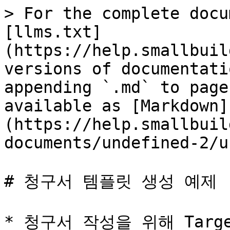
> For the complete docu
[llms.txt]
(https://help.smallbuil
versions of documentati
appending `.md` to page
available as [Markdown]
(https://help.smallbuil
documents/undefined-2/u
# 청구서 템플릿 생성 예제

* 청구서 작성을 위해 Target 