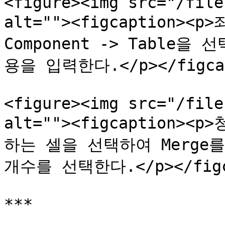
<figure><img src="/file
alt=""><figcaption><p>
Component -> Table을
용을 입력한다.</p></figcapt
<figure><img src="/file
alt=""><figcaption><
하는 셀을 선택하여 Merge
개수를 선택한다.</p></figca
***
