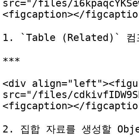
src="/files/i6kpaqcYKSe
<figcaption></figcaptio
1. `Table (Related)
***

<div align="left"><figu
src="/files/cdkivfIDW9S
<figcaption></figcaptio
2. 집합 자료를 생성할 Obj