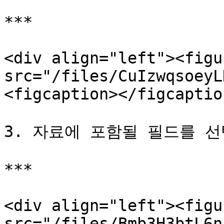
***

<div align="left"><figu
src="/files/CuIzwqsoeyL
<figcaption></figcaptio
3. 자료에 포함될 필드를 선
***

<div align="left"><figu
src="/files/Bmb3H3btL6n