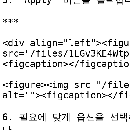
5. `Apply` 버튼을 클릭합니
***

<div align="left"><figu
src="/files/1LGv3KE4Wtp
<figcaption></figcaptio
<figure><img src="/file
alt=""><figcaption></fi
6. 필요에 맞게 옵션을 선택하
다.
