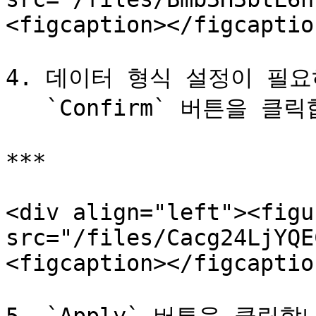
<figcaption></figcaptio
4. 데이터 형식 설정이 필요
   `Confirm` 버튼을 클릭합니다.

***

<div align="left"><figu
src="/files/Cacg24LjYQE
<figcaption></figcaptio